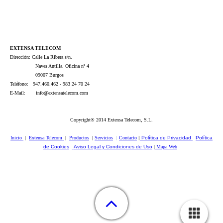
EXTENSA TELECOM
Dirección: Calle La Ribera s/n.
Naves Antilla. Oficina nº 4
09007 Burgos
Teléfono: 947.460.462 - 983 24 70 24
E-Mail: info@extensatelecom.com
Copyright® 2014 Extensa Telecom, S.L.
Inicio
|
Extensa Telecom
|
Productos
|
Servicios
|
Contacto
|
Política de Privacidad
|
Política
de Cookies
|
Aviso Legal y Condiciones de Uso
|
Mapa Web