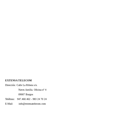
EXTENSA TELECOM
Dirección: Calle La Ribera s/n.
Naves Antilla. Oficina nº 4
09007 Burgos
Teléfono: 947.460.462 - 983 24 70 24
E-Mail: info@extensatelecom.com